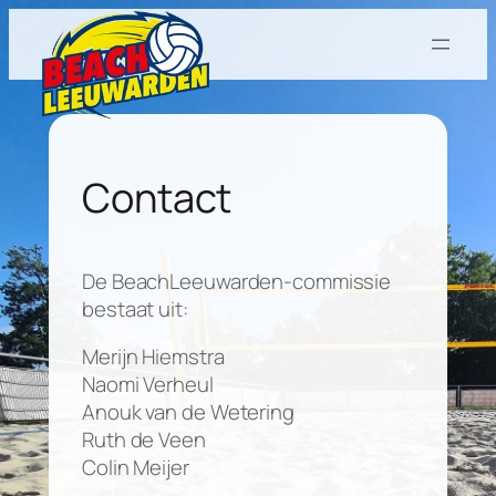
Ga
naar
de
inhoud
Contact
De BeachLeeuwarden-commissie
bestaat uit:
Merijn Hiemstra
Naomi Verheul
Anouk van de Wetering
Ruth de Veen
Colin Meijer