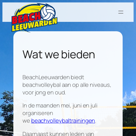
Ga
naar
de
inhoud
Wat we bieden
BeachLeeuwarden biedt
beachvolleybal aan op alle niveaus,
voor jong en oud.
In de maanden mei, juni en juli
organiseren
we
beachvolleybaltrainingen
.
Daarnaast kunnen leden van